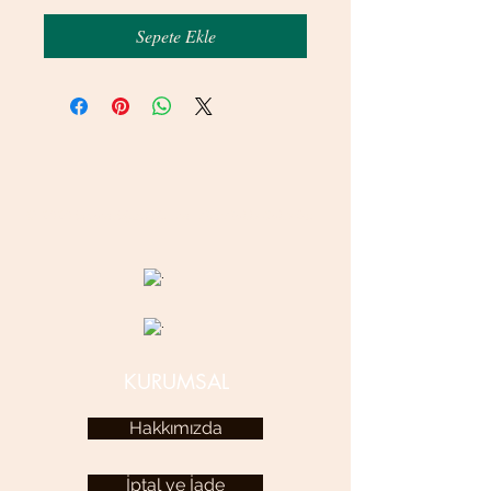
Sepete Ekle
© 2020 betamsbijuteri.com - Her Hakkı Saklıdır.
KURUMSAL
Hakkımızda
İptal ve İade