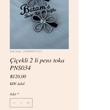
Stok kodu: 2400000953913
Çiçekli 2 li pens toka
PNS034
Fiyat
₺120,00
KDV dahil
Adet
*