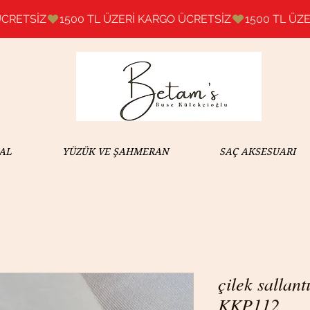
AL
YÜZÜK VE ŞAHMERAN
SAÇ AKSESUARI
çilek sallant
KKP112