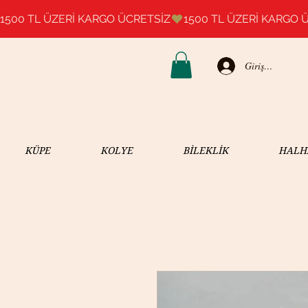
1500 TL ÜZERİ KARGO ÜCRETSİZ
Giriş Yap
KÜPE
KOLYE
BİLEKLİK
HALH