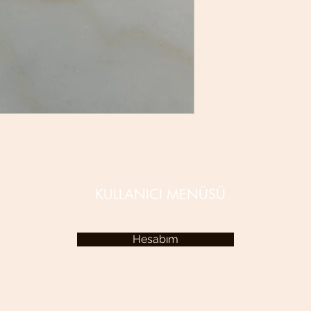
KULLANICI MENÜSÜ
Hesabım