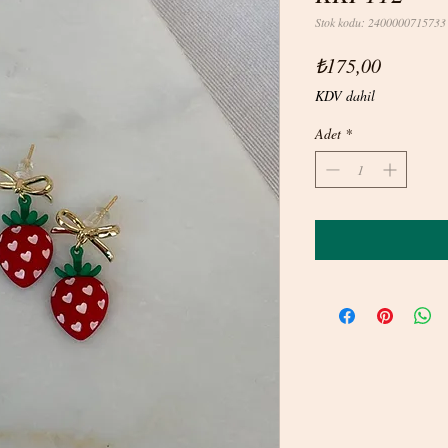
Stok kodu: 2400000715733
Fiyat
₺175,00
KDV dahil
Adet
*