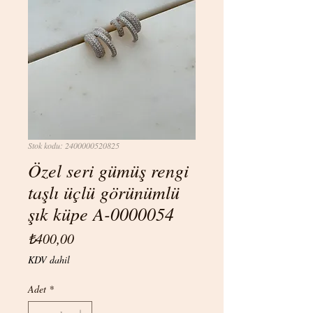
Stok kodu: 2400000520825
Özel seri gümüş rengi
taşlı üçlü görünümlü
şık küpe A-0000054
Fiyat
₺400,00
KDV dahil
Adet
*