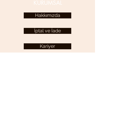
KURUMSAL
Hakkımızda
İptal ve İade
Kariyer
KULLANICI MENÜSÜ
Hesabım
YARDIM
Sıkça Sorulan Sorular
İletişim