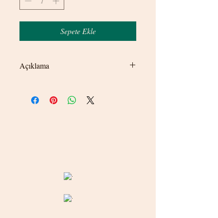
Sepete Ekle
Açıklama
Özel seri ürünler kararma/bozulmaya
dayanıklı ürünlerdir. Ancak, ürünlerinizin
uzun süre ilk günkü parlaklığını ve şıklığını
koruyabilmesi için su, parfüm, kolonya ve
dezenfektan gibi kimyasal maddelerle
doğrudan temasından kaçınılması önerilir.
© 2020 betamsbijuteri.com - Her Hakkı Saklıdır.