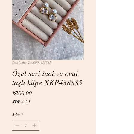
Stok kodu: 2400000438885
Özel seri inci ve oval
taşlı küpe XKP438885
Fiyat
₺200,00
KDV dahil
Adet
*