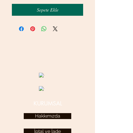
Sepete Ekle
© 2020 betamsbijuteri.com - Her Hakkı Saklıdır.
KURUMSAL
Hakkımızda
İptal ve İade