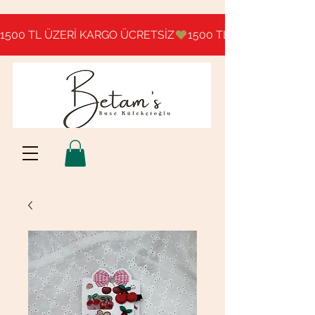
1500 TL ÜZERİ KARGO ÜCRETSİZ