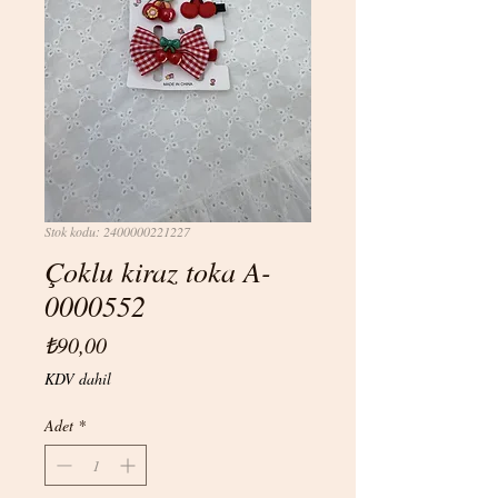
Stok kodu: 2400000221227
Çoklu kiraz toka A-
0000552
Fiyat
₺90,00
KDV dahil
Adet
*