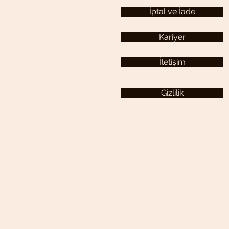
İptal ve İade
Kariyer
İletişim
Gizlilik