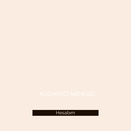
KULLANICI MENÜSÜ
Hesabım