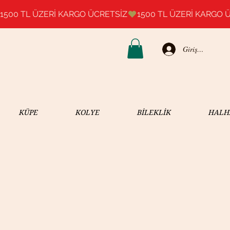
1500 TL ÜZERİ KARGO ÜCRETSİZ
Giriş Yap
KÜPE
KOLYE
BİLEKLİK
HALH