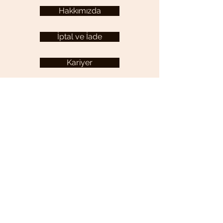
Hakkımızda
İptal ve İade
Kariyer
KULLANICI MENÜSÜ
Hesabım
YARDIM
Sıkça Sorulan Sorular
İletişim
Gizlilik