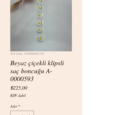
Stok kodu: 2400000401339
Beyaz çiçekli klipsli
saç boncuğu A-
0000593
Fiyat
₺225,00
KDV dahil
Adet
*