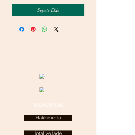
Sepete Ekle
© 2020 betamsbijuteri.com - Her Hakkı Saklıdır.
KURUMSAL
Hakkımızda
İptal ve İade