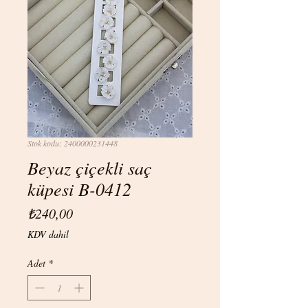
Stok kodu: 2400000231448
Beyaz çiçekli saç
küpesi B-0412
Fiyat
₺240,00
KDV dahil
Adet
*