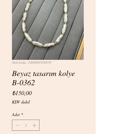
Stok kodu: 2400000589839
Beyaz tasarım kolye
B-0362
Fiyat
₺150,00
KDV dahil
Adet
*