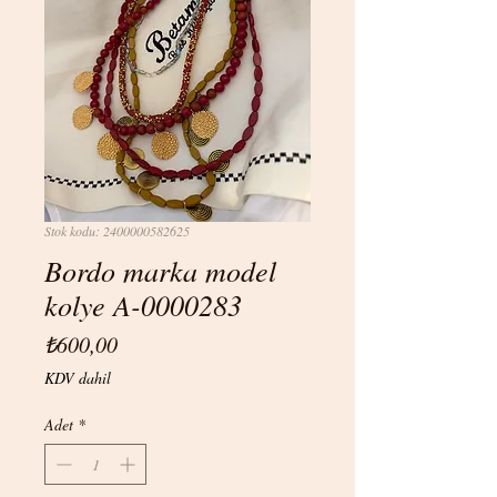
Stok kodu: 2400000582625
Bordo marka model
kolye A-0000283
Fiyat
₺600,00
KDV dahil
Adet
*