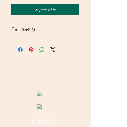
Sepete Ekle
Ürün özelliği
5 farklı kolyeden oluşur. Birleşik ya da ayrı
ayrı takılabilir.
© 2020 betamsbijuteri.com - Her Hakkı Saklıdır.
KURUMSAL