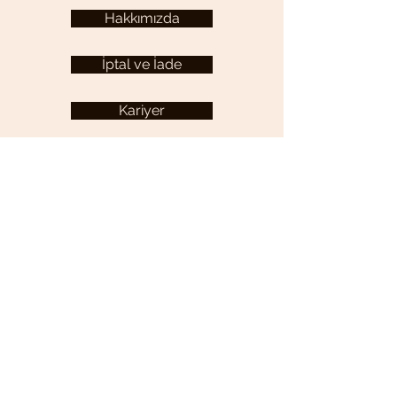
Hakkımızda
İptal ve İade
Kariyer
KULLANICI MENÜSÜ
Hesabım
YARDIM
Sıkça Sorulan Sorular
İletişim
Gizlilik