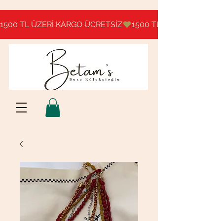
1500 TL ÜZERİ KARGO ÜCRETSİZ