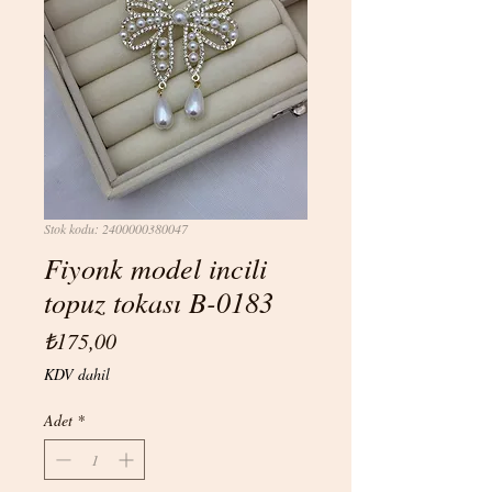
Stok kodu: 2400000380047
Fiyonk model incili
topuz tokası B-0183
Fiyat
₺175,00
KDV dahil
Adet
*