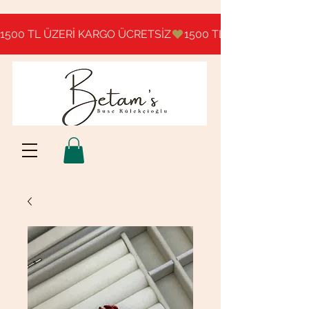
1500 TL ÜZERİ KARGO ÜCRETSİZ