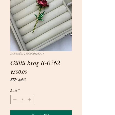
Stok kodu: 2400000128564
Güllü broş B-0262
Fiyat
₺300,00
KDV dahil
Adet
*