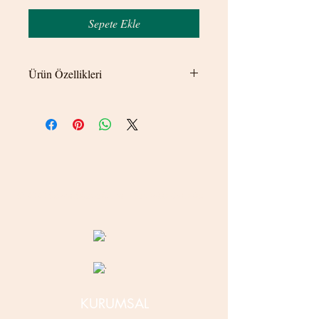
Sepete Ekle
Ürün Özellikleri
Kullanmak istediğiniz bölgeye delik
gerektirmeden sıkıştırarak kullanılmaktadır.
© 2020 betamsbijuteri.com - Her Hakkı Saklıdır.
KURUMSAL