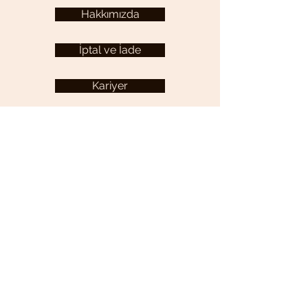
Hakkımızda
İptal ve İade
Kariyer
KULLANICI MENÜSÜ
Hesabım
YARDIM
Sıkça Sorulan Sorular
İletişim
Gizlilik