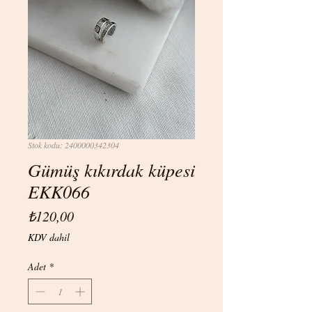
Stok kodu: 2400000342304
Gümüş kıkırdak küpesi
EKK066
Fiyat
₺120,00
KDV dahil
Adet
*