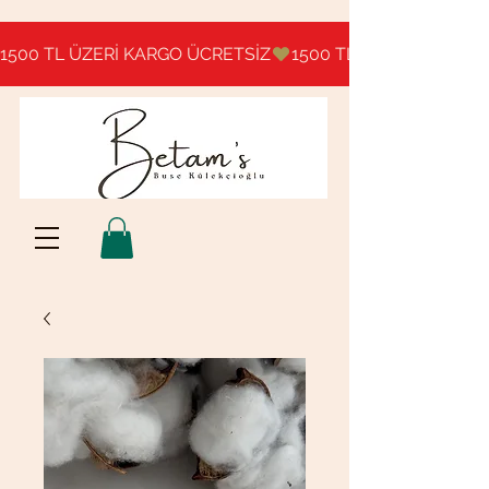
1500 TL ÜZERİ KARGO ÜCRETSİZ