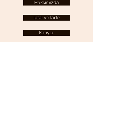
Hakkımızda
İptal ve İade
Kariyer
KULLANICI MENÜSÜ
Hesabım
YARDIM
Sıkça Sorulan Sorular
İletişim
Gizlilik