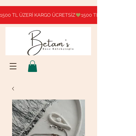
1500 TL ÜZERİ KARGO ÜCRETSİZ