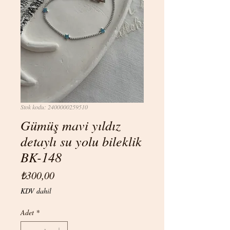
Stok kodu: 2400000259510
Gümüş mavi yıldız
detaylı su yolu bileklik
BK-148
Fiyat
₺300,00
KDV dahil
Adet
*