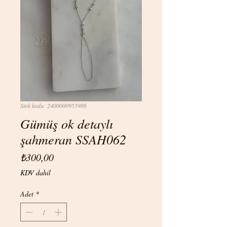
Stok kodu: 2400000955986
Gümüş ok detaylı
şahmeran SSAH062
Fiyat
₺300,00
KDV dahil
Adet
*