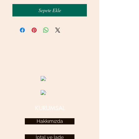
Sepete Ekle
© 2020 betamsbijuteri.com - Her Hakkı Saklıdır.
KURUMSAL
Hakkımızda
İptal ve İade