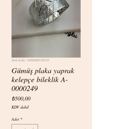
Stok kodu: 2400000536185
Gümüş plaka yaprak
kelepçe bileklik A-
0000249
Fiyat
₺500,00
KDV dahil
Adet
*