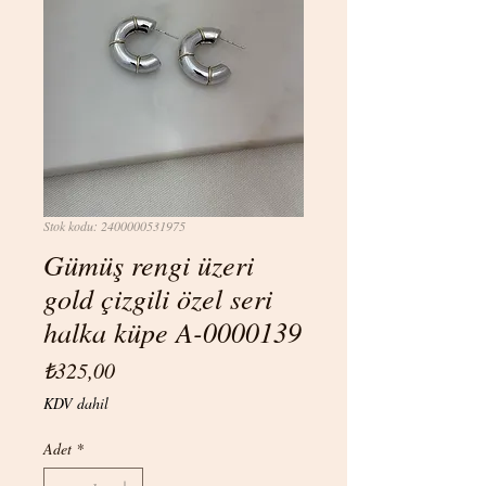
Stok kodu: 2400000531975
Gümüş rengi üzeri
gold çizgili özel seri
halka küpe A-0000139
Fiyat
₺325,00
KDV dahil
Adet
*