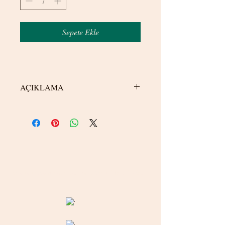
Sepete Ekle
AÇIKLAMA
50 kuruş büyüklüğündedir.
© 2020 betamsbijuteri.com - Her Hakkı Saklıdır.