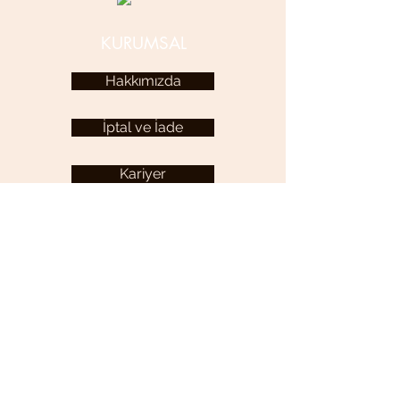
KURUMSAL
Hakkımızda
İptal ve İade
Kariyer
KULLANICI MENÜSÜ
Hesabım
YARDIM
Sıkça Sorulan Sorular
İletişim