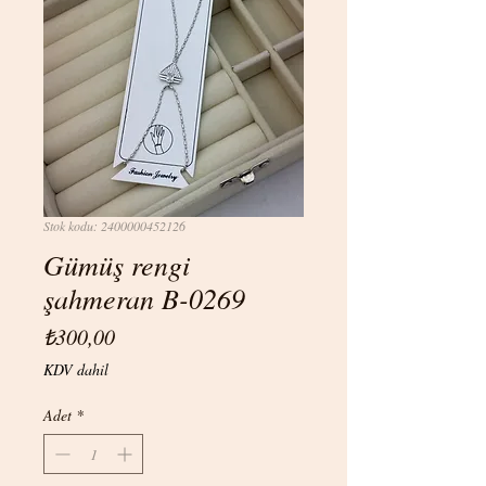
Stok kodu: 2400000452126
Gümüş rengi
şahmeran B-0269
Fiyat
₺300,00
KDV dahil
Adet
*