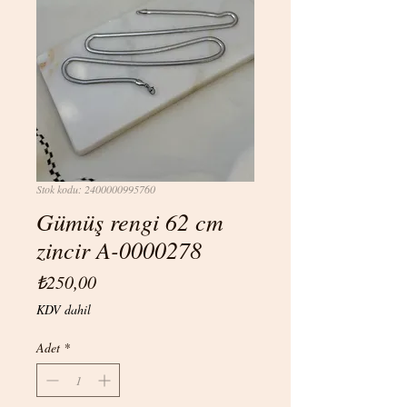
Stok kodu: 2400000995760
Gümüş rengi 62 cm
zincir A-0000278
Fiyat
₺250,00
KDV dahil
Adet
*