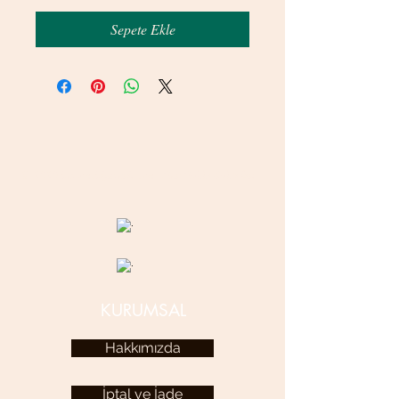
Sepete Ekle
© 2020 betamsbijuteri.com - Her Hakkı Saklıdır.
KURUMSAL
Hakkımızda
İptal ve İade