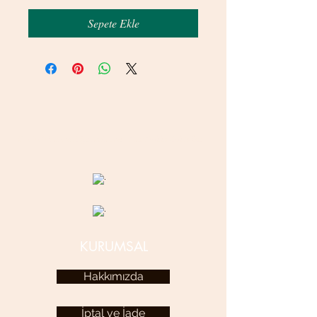
Sepete Ekle
© 2020 betamsbijuteri.com - Her Hakkı Saklıdır.
KURUMSAL
Hakkımızda
İptal ve İade