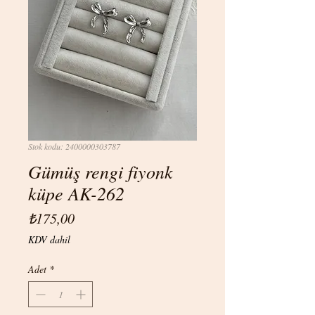
Stok kodu: 2400000303787
Gümüş rengi fiyonk
küpe AK-262
Fiyat
₺175,00
KDV dahil
Adet
*