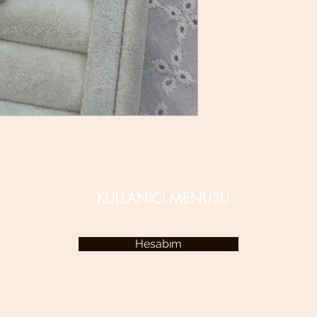
KULLANICI MENÜSÜ
Hesabım