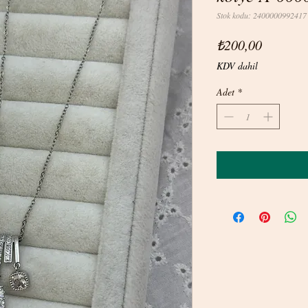
Stok kodu: 2400000992417
Fiyat
₺200,00
KDV dahil
Adet
*