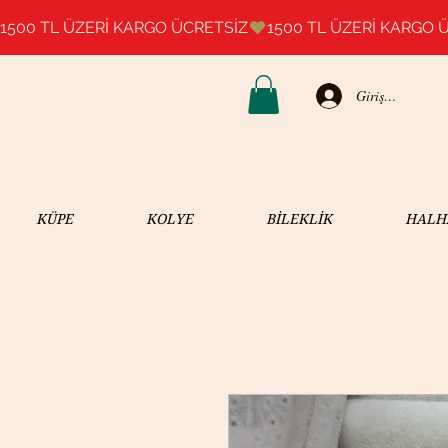
1500 TL ÜZERİ KARGO ÜCRETSİZ
Giriş Yap
KÜPE
KOLYE
BİLEKLİK
HALH