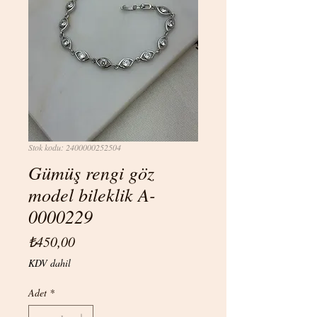
Stok kodu: 2400000252504
Gümüş rengi göz
model bileklik A-
0000229
Fiyat
₺450,00
KDV dahil
Adet
*