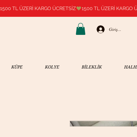
1500 TL ÜZERİ KARGO ÜCRETSİZ
Giriş Yap
KÜPE
KOLYE
BİLEKLİK
HALH