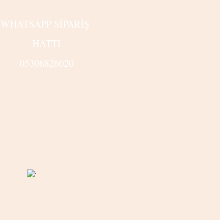
WHATSAPP SİPARİŞ
HATTI
05306826020