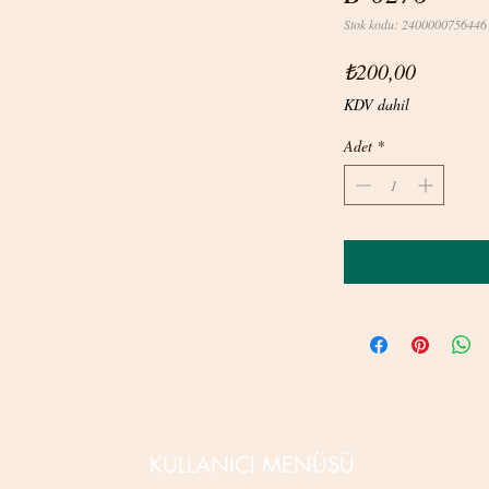
Stok kodu: 2400000756446
Fiyat
₺200,00
KDV dahil
Adet
*
KULLANICI MENÜSÜ