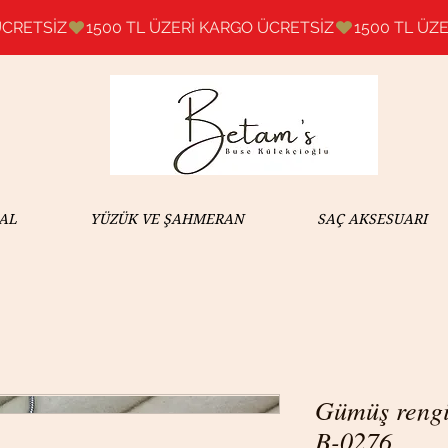
AL
YÜZÜK VE ŞAHMERAN
SAÇ AKSESUARI
Gümüş rengi 
B-0276