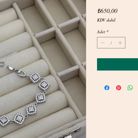
Fiyat
₺650,00
KDV dahil
Adet
*