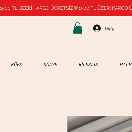
1500 TL ÜZERİ KARGO ÜCRETSİZ
Giriş Yap
KÜPE
KOLYE
BİLEKLİK
HALH