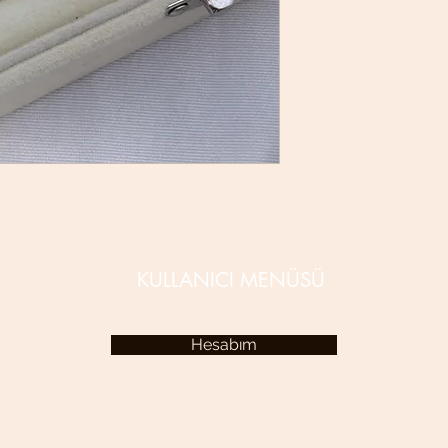
KULLANICI MENÜSÜ
Hesabım