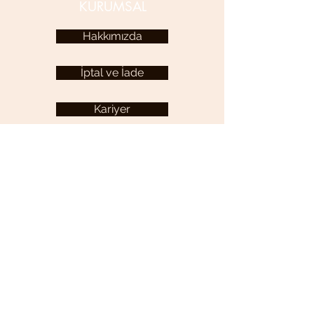
KURUMSAL
Hakkımızda
İptal ve İade
Kariyer
KULLANICI MENÜSÜ
Hesabım
YARDIM
Sıkça Sorulan Sorular
İletişim