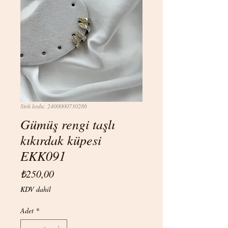
Stok kodu: 2400000730286
Gümüş rengi taşlı
kıkırdak küpesi
EKK091
Fiyat
₺250,00
KDV dahil
Adet
*