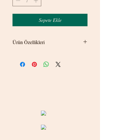
Sepete Ekle
Ürün Özellikleri
Kullanmak istediğiniz bölgeye delik
gerektirmeden sıkıştırarak kullanılmaktadır.
© 2020 betamsbijuteri.com - Her Hakkı Saklıdır.