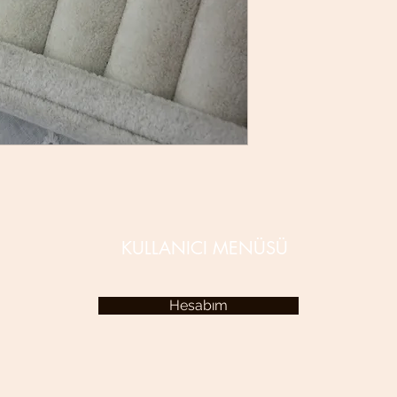
KULLANICI MENÜSÜ
Hesabım