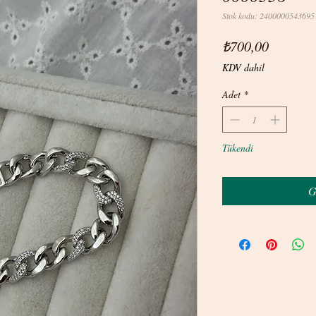
Stok kodu: 2400000543695
Fiyat
₺700,00
KDV dahil
Adet
*
Tükendi
G