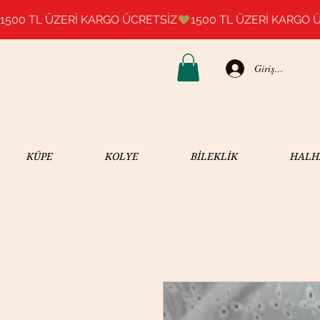
1500 TL ÜZERİ KARGO ÜCRETSİZ
Giriş Yap
KÜPE
KOLYE
BİLEKLİK
HALH