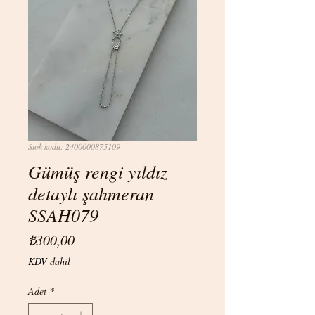
Stok kodu: 2400000875109
Gümüş rengi yıldız
detaylı şahmeran
SSAH079
Fiyat
₺300,00
KDV dahil
Adet
*