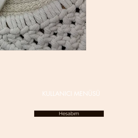
KULLANICI MENÜSÜ
Hesabım