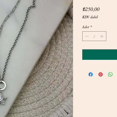
Fiyat
₺250,00
KDV dahil
Adet
*