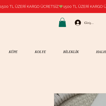
1500 TL ÜZERİ KARGO ÜCRETSİZ
Giriş Yap
KÜPE
KOLYE
BİLEKLİK
HALH