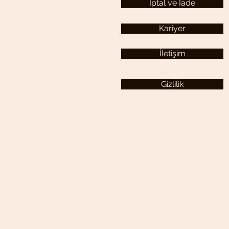
İptal ve İade
Kariyer
İletişim
Gizlilik