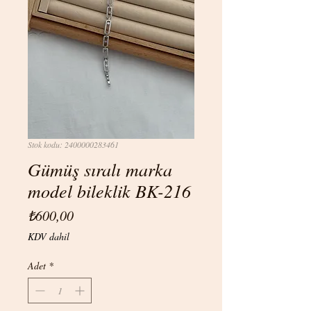
Stok kodu: 2400000283461
Gümüş sıralı marka
model bileklik BK-216
Fiyat
₺600,00
KDV dahil
Adet
*