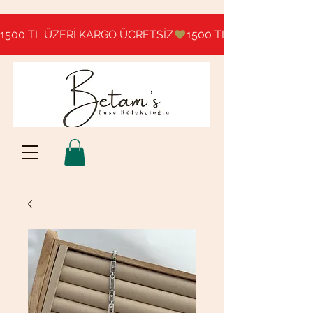
1500 TL ÜZERİ KARGO ÜCRETSİZ