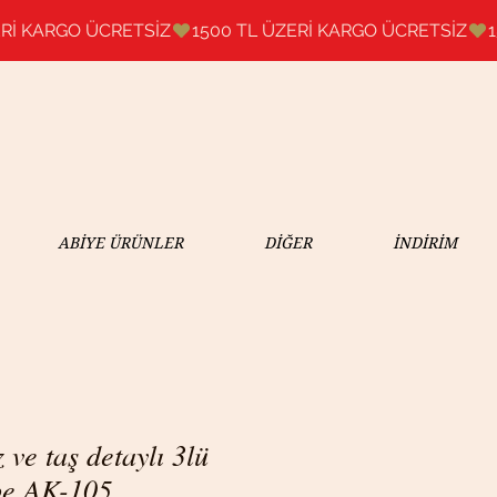
ABİYE ÜRÜNLER
DİĞER
İNDİRİM
 ve taş detaylı 3lü
pe AK-105