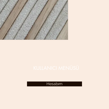
KULLANICI MENÜSÜ
Hesabım