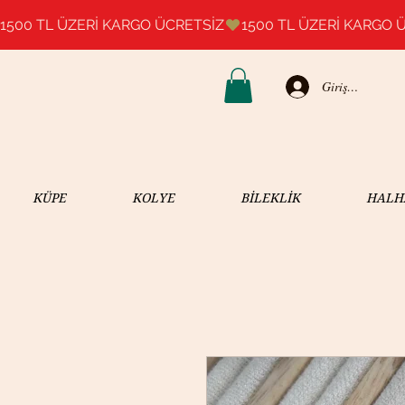
1500 TL ÜZERİ KARGO ÜCRETSİZ
Giriş Yap
KÜPE
KOLYE
BİLEKLİK
HALH