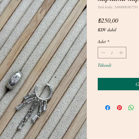
Stok kodu: 2400000367291
Fiyat
₺250,00
KDV dahil
Adet
*
Tükendi
G