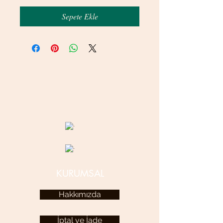
Sepete Ekle
© 2020 betamsbijuteri.com - Her Hakkı Saklıdır.
KURUMSAL
Hakkımızda
İptal ve İade