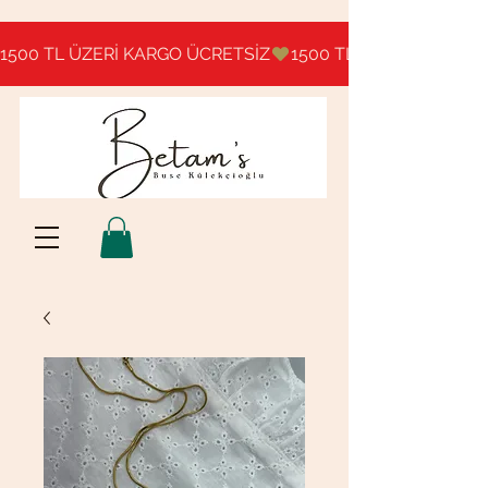
1500 TL ÜZERİ KARGO ÜCRETSİZ