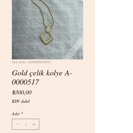
Stok kodu: 2400000839842
Gold çelik kolye A-
0000517
Fiyat
₺300,00
KDV dahil
Adet
*