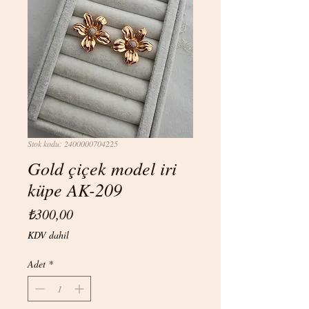
Stok kodu: 2400000704225
Gold çiçek model iri
küpe AK-209
Fiyat
₺300,00
KDV dahil
Adet
*