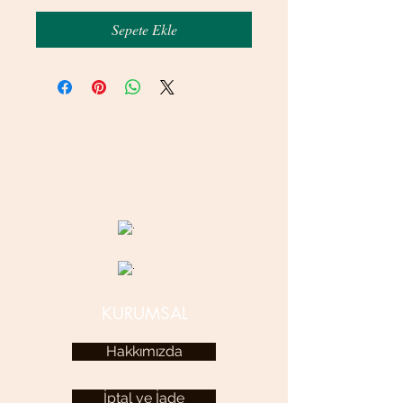
Sepete Ekle
© 2020 betamsbijuteri.com - Her Hakkı Saklıdır.
KURUMSAL
Hakkımızda
İptal ve İade