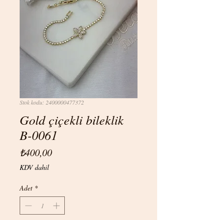
Stok kodu: 2400000477372
Gold çiçekli bileklik
B-0061
Fiyat
₺400,00
KDV dahil
Adet
*