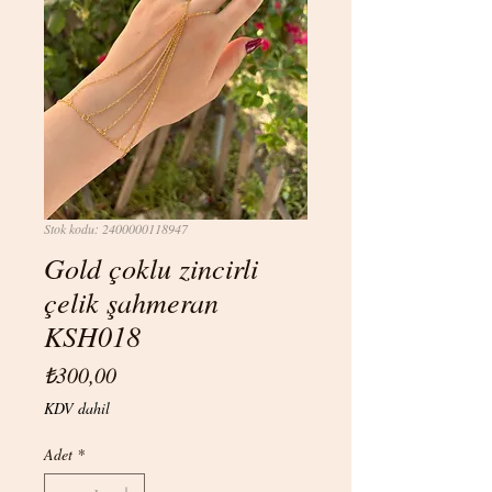
Stok kodu: 2400000118947
Gold çoklu zincirli
çelik şahmeran
KSH018
Fiyat
₺300,00
KDV dahil
Adet
*