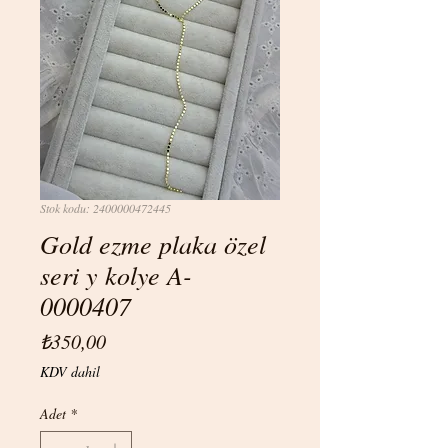
Stok kodu: 2400000472445
Gold ezme plaka özel
seri y kolye A-
0000407
Fiyat
₺350,00
KDV dahil
Adet
*