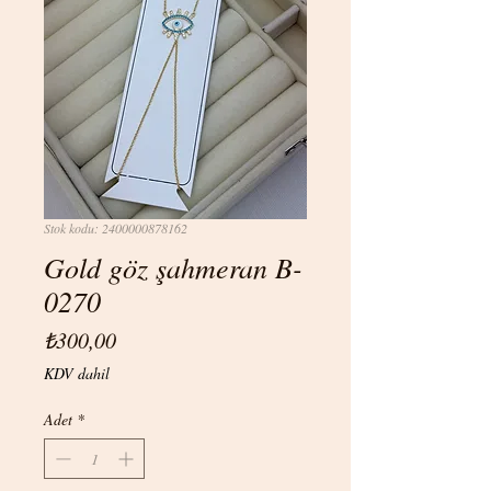
Stok kodu: 2400000878162
Gold göz şahmeran B-
0270
Fiyat
₺300,00
KDV dahil
Adet
*