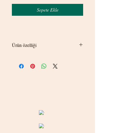
Sepete Ekle
Ürün özelliği
45 cm uzunluğundadır.
© 2020 betamsbijuteri.com - Her Hakkı Saklıdır.