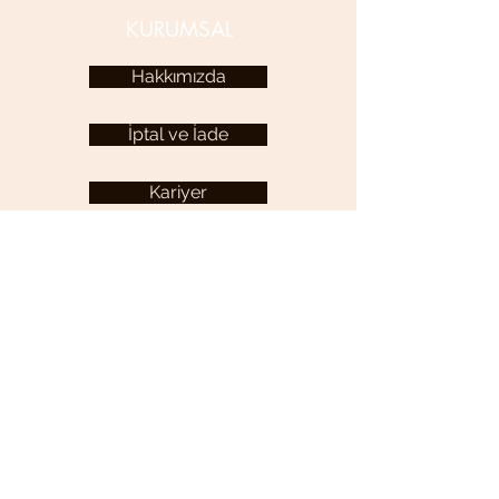
KURUMSAL
Hakkımızda
İptal ve İade
Kariyer
KULLANICI MENÜSÜ
Hesabım
YARDIM
Sıkça Sorulan Sorular
İletişim