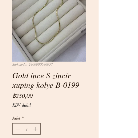
Stok kodu: 2400000686057
Gold ince S zincir
xuping kolye B-0199
Fiyat
₺250,00
KDV dahil
Adet
*