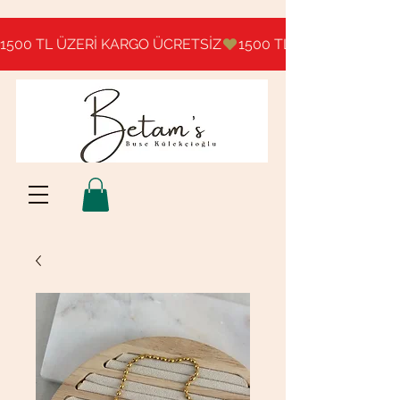
1500 TL ÜZERİ KARGO ÜCRETSİZ