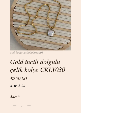
Stok kodu: 2400000958208
Gold incili dolgulu
çelik kolye CKLY030
Fiyat
₺250,00
KDV dahil
Adet
*