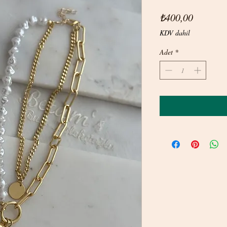
Fiyat
₺400,00
KDV dahil
Adet
*