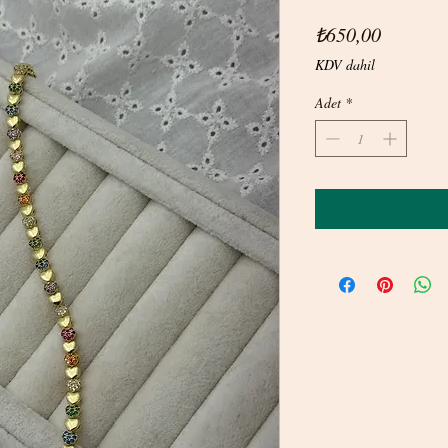
Fiyat
₺650,00
KDV dahil
Adet
*