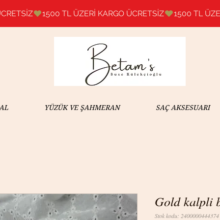
AL
YÜZÜK VE ŞAHMERAN
SAÇ AKSESUARI
Gold kalpli 
Stok kodu: 2400000444374