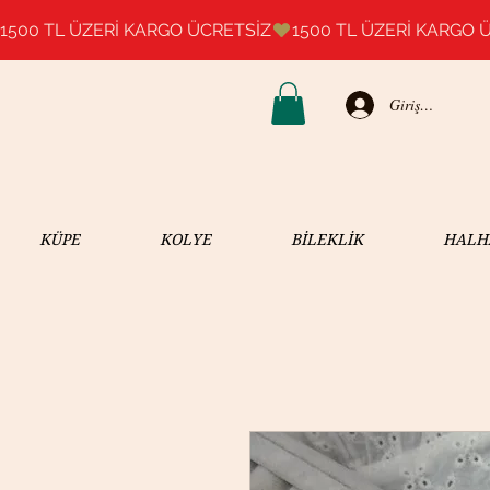
1500 TL ÜZERİ KARGO ÜCRETSİZ
Giriş Yap
KÜPE
KOLYE
BİLEKLİK
HALH