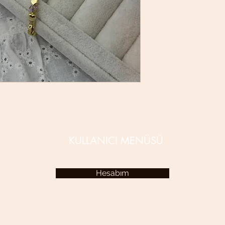
KULLANICI MENÜSÜ
Hesabım