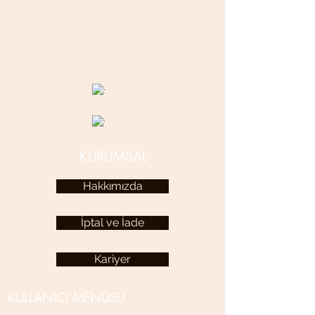
bir maddeye değmesi durumunda lütfen
durulayınız ve bir bez yardımıyla
kurutunuz.( yoğun terleyen kişilerde
© 2020 betamsbijuteri.com - Her Hakkı Saklıdır.
durulayarak daha uzun ömürlü kullanım
sağlayabilir.)
KURUMSAL
Hakkımızda
İptal ve İade
Kariyer
KULLANICI MENÜSÜ