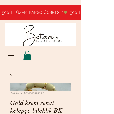
1500 TL ÜZERİ KARGO ÜCRETSİZ
Stok kodu: 2400000898634
Gold krem rengi
kelepçe bileklik BK-