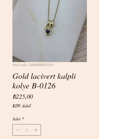
Stok kodu: 2400000620310
Gold lacivert kalpli
kolye B-0126
Fiyat
₺225,00
KDV dahil
Adet
*