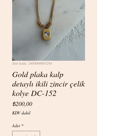
Stok kodu: 2400000693284
Gold plaka kalp
detaylı ikili zincir çelik
kolye DC-152
Fiyat
₺200,00
KDV dahil
Adet
*