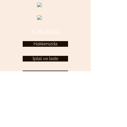
KURUMSAL
Hakkımızda
İptal ve İade
Kariyer
KULLANICI MENÜSÜ
Hesabım
YARDIM