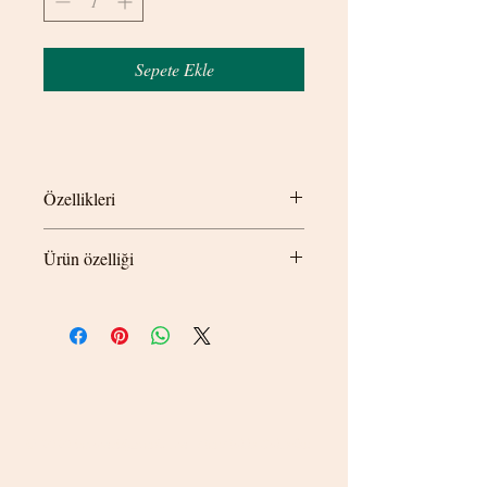
Sepete Ekle
Özellikleri
Ürün özelliği
Kolye uzunluğu 55cm
© 2020 betamsbijuteri.com - Her Hakkı Saklıdır.