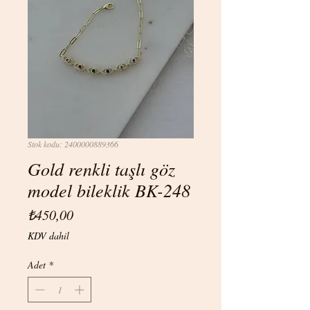
Stok kodu: 2400000889366
Gold renkli taşlı göz
model bileklik BK-248
Fiyat
₺450,00
KDV dahil
Adet
*