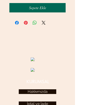
Sepete Ekle
© 2020 betamsbijuteri.com - Her Hakkı Saklıdır.
KURUMSAL
Hakkımızda
İptal ve İade