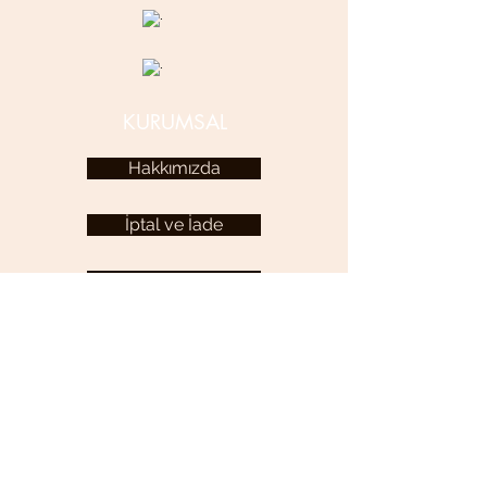
KURUMSAL
Hakkımızda
İptal ve İade
Kariyer
KULLANICI MENÜSÜ
Hesabım
YARDIM