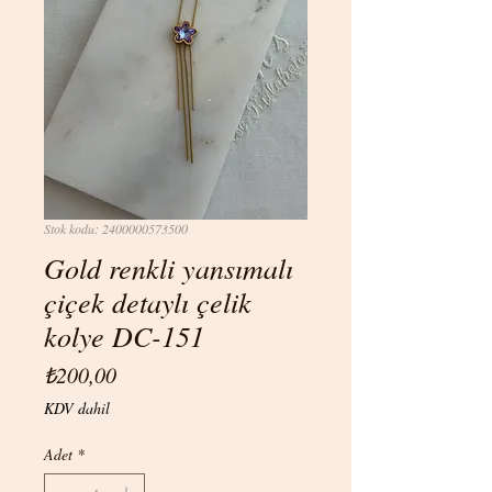
Stok kodu: 2400000573500
Gold renkli yansımalı
çiçek detaylı çelik
kolye DC-151
Fiyat
₺200,00
KDV dahil
Adet
*