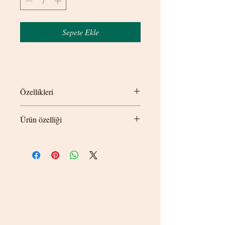
Sepete Ekle
Özellikleri
Ürün özelliği
Kolye uzunluğu 45cm
© 2020 betamsbijuteri.com - Her Hakkı Saklıdır.