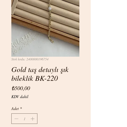
Stok kodu: 2400000196754
Gold taş detaylı şık
bileklik BK-220
Fiyat
₺500,00
KDV dahil
Adet
*