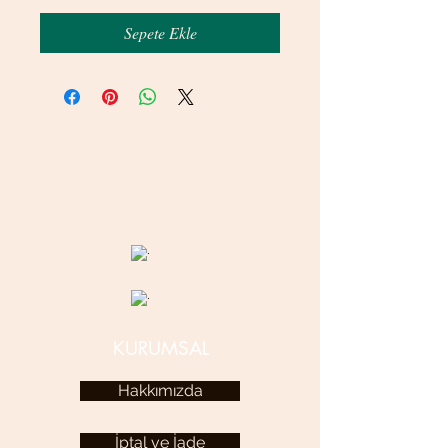
Sepete Ekle
© 2020 betamsbijuteri.com - Her Hakkı Saklıdır.
KURUMSAL
Hakkımızda
İptal ve İade