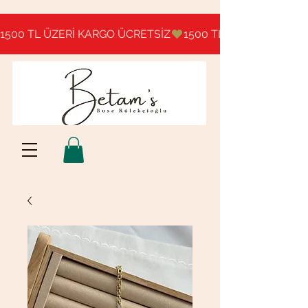
1500 TL ÜZERİ KARGO ÜCRETSİZ