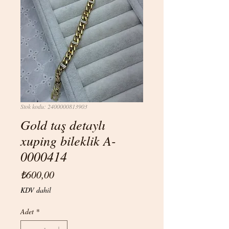
Stok kodu: 2400000813903
Gold taş detaylı
xuping bileklik A-
0000414
Fiyat
₺600,00
KDV dahil
Adet
*