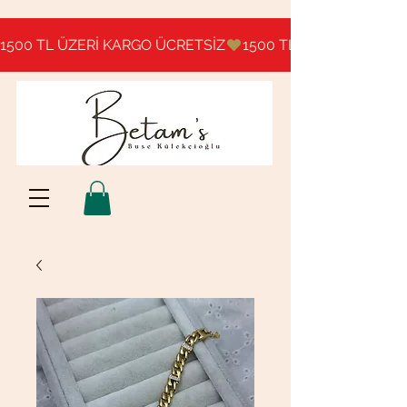
1500 TL ÜZERİ KARGO ÜCRETSİZ