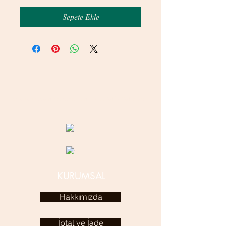
Sepete Ekle
© 2020 betamsbijuteri.com - Her Hakkı Saklıdır.
KURUMSAL
Hakkımızda
İptal ve İade