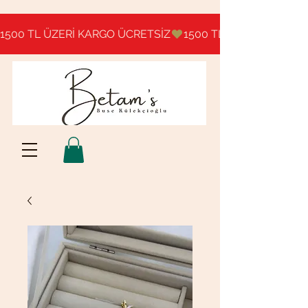
1500 TL ÜZERİ KARGO ÜCRETSİZ