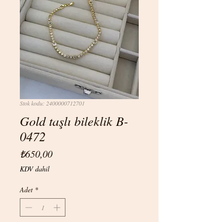
Stok kodu: 2400000712701
Gold taşlı bileklik B-
0472
Fiyat
₺650,00
KDV dahil
Adet
*