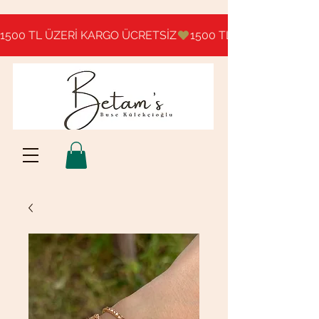
1500 TL ÜZERİ KARGO ÜCRETSİZ