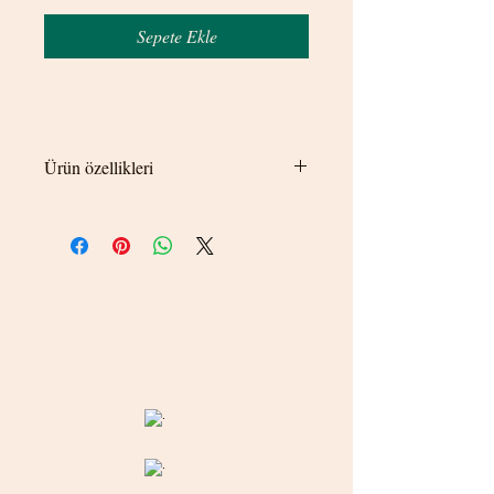
Sepete Ekle
Ürün özellikleri
Görsel netliği için çoklu çekim yapılmıştır
ürün tek olarak satılmaktadır. İstediğiniz
yoğunluğa göre adet ekleyiniz.
© 2020 betamsbijuteri.com - Her Hakkı Saklıdır.