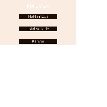
KURUMSAL
Hakkımızda
İptal ve İade
Kariyer
KULLANICI MENÜSÜ
Hesabım
YARDIM
Sıkça Sorulan Sorular
İletişim