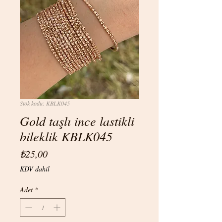
Stok kodu: KBLK045
Gold taşlı ince lastikli
bileklik KBLK045
Fiyat
₺25,00
KDV dahil
Adet
*