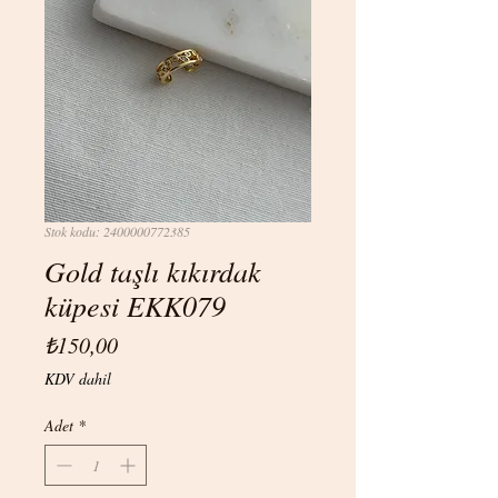
Stok kodu: 2400000772385
Gold taşlı kıkırdak
küpesi EKK079
Fiyat
₺150,00
KDV dahil
Adet
*