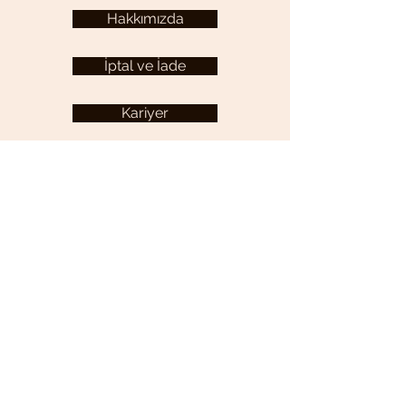
Hakkımızda
İptal ve İade
Kariyer
KULLANICI MENÜSÜ
Hesabım
YARDIM
Sıkça Sorulan Sorular
İletişim
Gizlilik