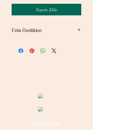
Sepete Ekle
Ürün Özellikleri
Kullanmak istediğiniz bölgeye delik
gerektirmeden sıkıştırarak kullanılmaktadır.
© 2020 betamsbijuteri.com - Her Hakkı Saklıdır.
KURUMSAL